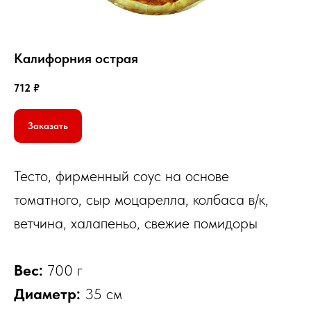
Калифорния острая
712
₽
Заказать
Тесто, фирменный соус на основе
томатного, сыр моцарелла, колбаса в/к,
©
2026
Пицца Экспресс
ветчина, халапеньо, свежие помидоры
ИП Елисеенко А.К. ИНН: 503506837890
Политика конфиденциальности
Вес:
700 г
Создано
Диаметр:
35 см