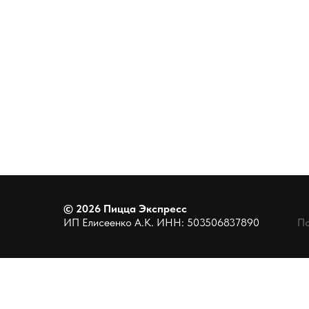
©
2026
Пицца Экспресс
ИП Елисеенко А.К. ИНН: 503506837890
По