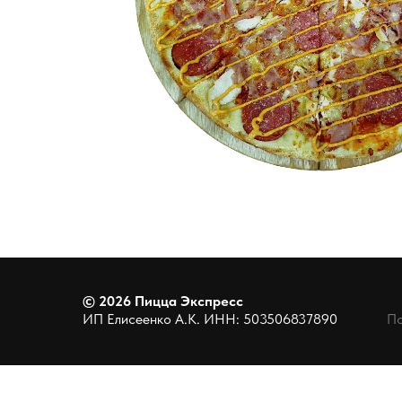
©
2026
Пицца Экспресс
ИП Елисеенко А.К. ИНН: 503506837890
По