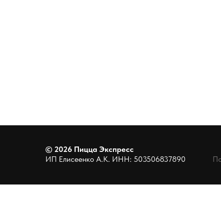
©
2026
Пицца Экспресс
ИП Елисеенко А.К. ИНН: 503506837890
По