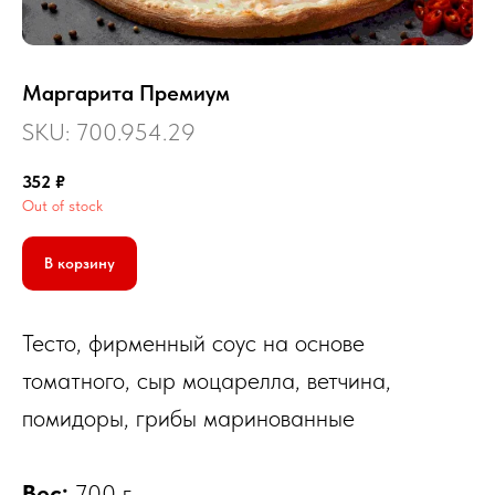
Маргарита Премиум
SKU: 700.954.29
352
₽
Out of stock
В корзину
Тесто, фирменный соус на основе
томатного, сыр моцарелла, ветчина,
©
2026
Пицца Экспресс
ИП Елисеенко А.К. ИНН: 503506837890
помидоры, грибы маринованные
Политика конфиденциальности
Вес:
700 г