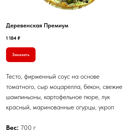
Деревенская Премиум
1 184
₽
Заказать
Тесто, фирменный соус на основе
томатного, сыр моцарелла, бекон, свежие
шампиньоны, картофельное пюре, лук
©
2026
Пицца Экспресс
ИП Елисеенко А.К. ИНН: 503506837890
красный, маринованные огурцы, укроп
Политика конфиденциальности
Вес:
700 г
Создано